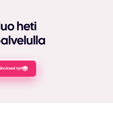
uo heti
alvelulla
inoksesi nyt