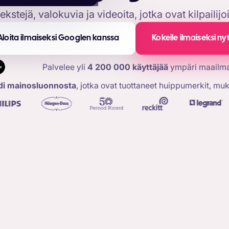
stejä, valokuvia ja videoita, jotka ovat kilpailij
Aloita ilmaiseksi Googlen kanssa
Kokeile ilmaiseksi ny
Palvelee yli
4 200 000 käyttäjää
ympäri maailm
rdi mainosluonnosta
, jotka ovat tuottaneet huippumerkit, muk