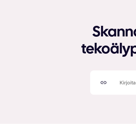
Skanna
tekoälyp