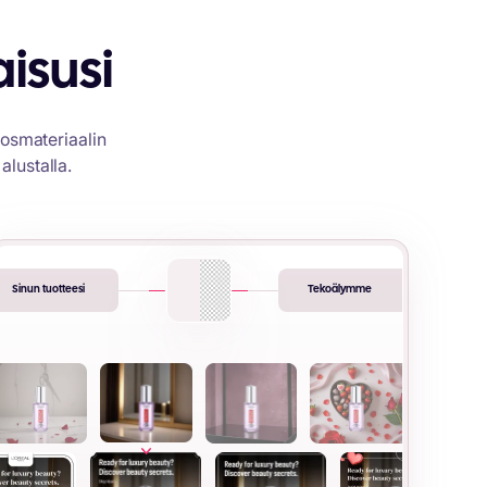
isusi
nosmateriaalin
alustalla.
Sinun tuotteesi
Tekoälymme