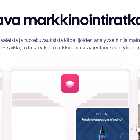
ava markkinointiratka
aleista ja tuotekuvauksista kilpailijoiden analyyseihin ja mai
in – kaikki, mitä tarvitset markkinointisi laajentamiseen, yhdellä 