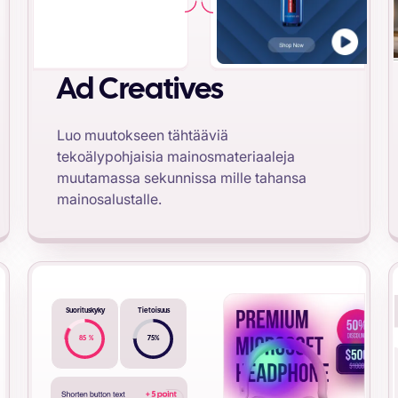
Ad Creatives
Luo muutokseen tähtääviä
tekoälypohjaisia mainosmateriaaleja
muutamassa sekunnissa mille tahansa
mainosalustalle.
Suorituskyky
Tietoisuus
85
%
75
%