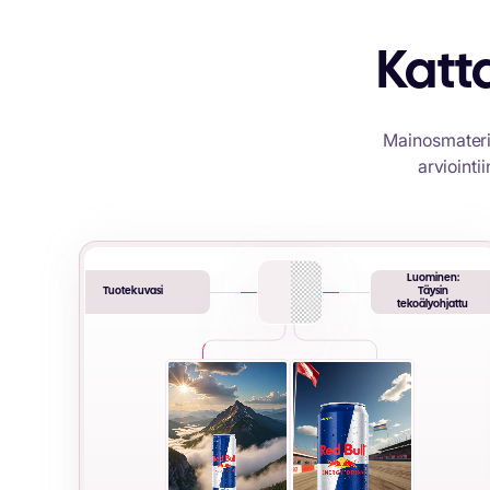
Katt
Mainosmateria
arviointi
Luominen:
Tuotekuvasi
Täysin
tekoälyohjattu