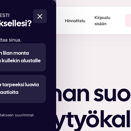
ESTI
Sijoitetun pääoman
Kirjaudu
ys
Hinnoittelu
ksellesi?
tuoton laskin
sisään
taa sinua.
n liian monta
kullekin alustalle
e tarpeeksi luovia
ainonnan suos
iaatioita
ekoälytyöka
aistakseen suurimmat