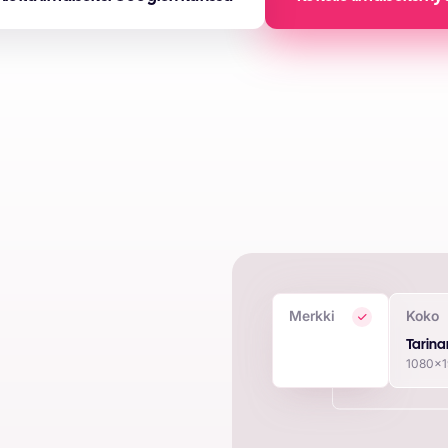
Merkki
Koko
sia
Tarina
1080x
tekoälymainoksia käyttämällä
ellisten tulostietojen