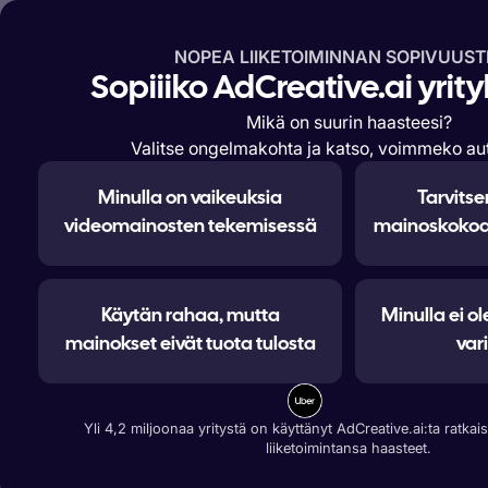
NOPEA LIIKETOIMINNAN SOPIVUUST
Ominaisuudet
Ratkaisut
Yrit
Sopiiiko AdCreative.ai yrity
Mikä on suurin haasteesi?
Valitse ongelmakohta ja katso, voimmeko aut
Minulla on vaikeuksia
Tarvitse
videomainosten tekemisessä
mainoskokoa 
Käytän rahaa, mutta
Minulla ei ol
in m
mainokset eivät tuota tulosta
var
t
Yli 4,2 miljoonaa yritystä on käyttänyt AdCreative.ai:ta ratk
liiketoimintansa haasteet.