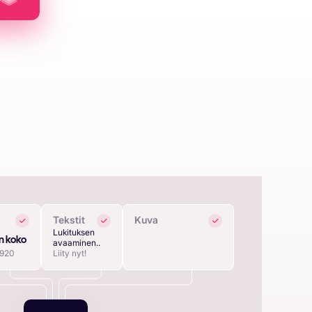
Tekstit
Kuva
Lukituksen
n koko
avaaminen..
1920
Liity nyt!