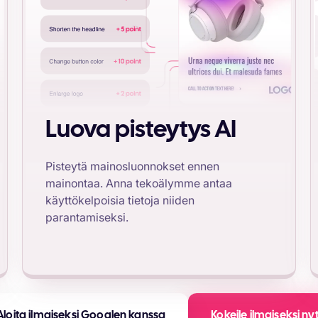
Luova pisteytys AI
Pisteytä mainosluonnokset ennen
mainontaa. Anna tekoälymme antaa
käyttökelpoisia tietoja niiden
parantamiseksi.
Aloita ilmaiseksi Googlen kanssa
Kokeile ilmaiseksi ny