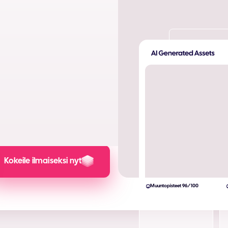
, jotka on suunniteltu
.
assa sekunnissa
(ROI-laskin
ahansa alustalle
uotokset
Kokeile ilmaiseksi nyt
Muuntopisteet 96/100