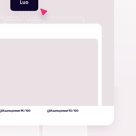
Luo
Muuntopisteet 94/100
Muuntopisteet 92/100