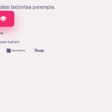
oidesi tarjontaa parempia.
t
aa
aan lukien: