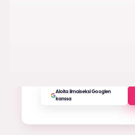
perusteella. Tuota tekoälykuvia ja -videoita
maksimoimaan konversiot ja sitoutuminen
Tehokkaita mainosmateriaaleja muutam
täällä).
Kaikki mainosvarat, joita tarvitset mille t
Tuotemerkin mukaiset ja mukautettavat t
Aloita ilmaiseksi Googlen
kanssa