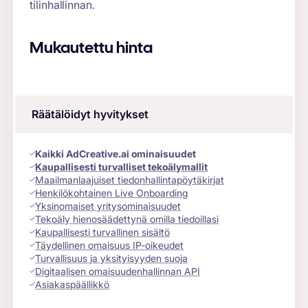
tilinhallinnan.
Mukautettu hinta
Räätälöidyt hyvitykset
Kaikki AdCreative.ai ominaisuudet
Kaupallisesti turvalliset tekoälymallit
Maailmanlaajuiset tiedonhallintapöytäkirjat
Henkilökohtainen Live Onboarding
Yksinomaiset yritysominaisuudet
Tekoäly hienosäädettynä omilla tiedoillasi
Kaupallisesti turvallinen sisältö
Täydellinen omaisuus IP-oikeudet
Turvallisuus ja yksityisyyden suoja
Digitaalisen omaisuudenhallinnan API
Asiakaspäällikkö