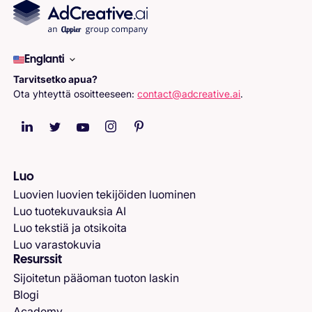
Englanti
Tarvitsetko apua?
Ota yhteyttä osoitteeseen:
contact@adcreative.ai
.
Luo
Luovien luovien tekijöiden luominen
Luo tuotekuvauksia AI
Luo tekstiä ja otsikoita
Luo varastokuvia
Resurssit
Sijoitetun pääoman tuoton laskin
Blogi
Academy