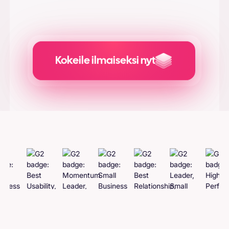
Lisätietoja saat
käyttöehdoistamme
.
Kokeile ilmaiseksi nyt
Luo adcreatives