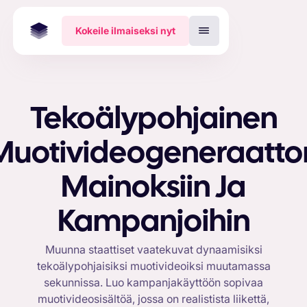
Kokeile ilmaiseksi nyt
Tekoälypohjainen
Muotivideogeneraattor
Mainoksiin Ja
Kampanjoihin
Muunna staattiset vaatekuvat dynaamisiksi
tekoälypohjaisiksi muotivideoiksi muutamassa
sekunnissa. Luo kampanjakäyttöön sopivaa
muotivideosisältöä, jossa on realistista liikettä,