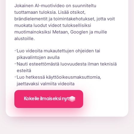
Jokainen AI-muotivideo on suunniteltu
tuottamaan tuloksia. Lisää otsikot,
brändielementit ja toimintakehotukset, jotta voit
muokata luodut videot tuloksellisiksi
muotimainoksiksi Metaan, Googlen ja muille
alustoille.
Luo videoita mukautettujen ohjeiden tai
pikavalintojen avulla
Nauti esteettömästä luovuudesta ilman teknisiä
esteitä
Luo hetkessä käyttöoikeusmaksuttomia,
jaettavaksi valmiita videoita
Kokeile ilmaiseksi nyt