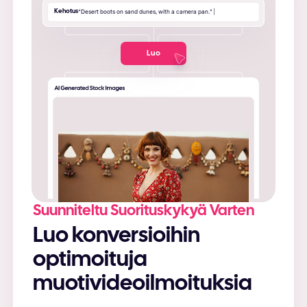
Kehotus
“
D
e
s
e
r
t
b
o
o
t
s
o
n
s
a
n
d
d
u
n
e
s
,
w
i
t
h
a
c
a
m
e
r
a
p
a
n
.
”
|
Luo
Suunniteltu Suorituskykyä Varten
Luo konversioihin
optimoituja
muotivideoilmoituksia