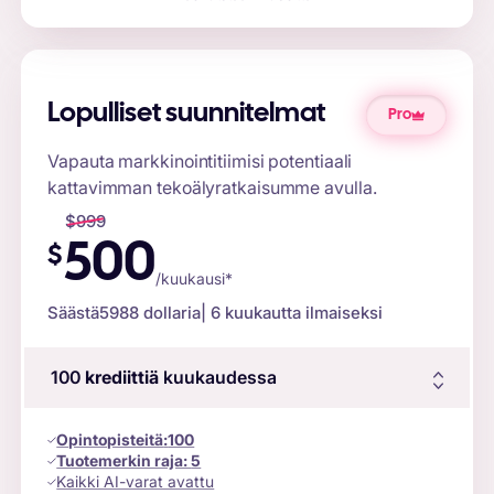
Lopulliset suunnitelmat
Pro
Vapauta markkinointitiimisi potentiaali
kattavimman tekoälyratkaisumme avulla.
$
999
500
$
/kuukausi*
Säästä
5988 dollaria
| 6 kuukautta ilmaiseksi
100
krediittiä
kuukaudessa
Opintopisteitä
:
100
Tuotemerkin raja:
5
Kaikki AI-varat avattu