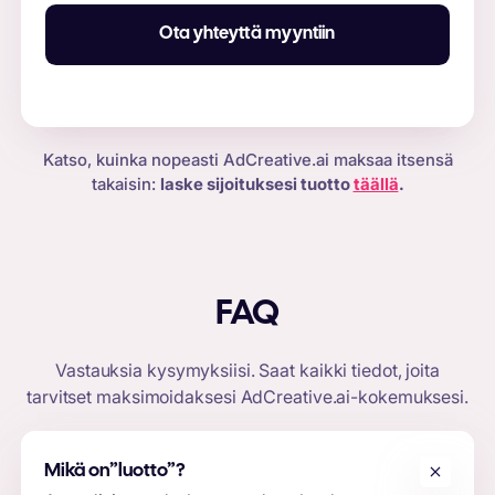
Ota yhteyttä myyntiin
Katso, kuinka nopeasti AdCreative.ai maksaa itsensä
takaisin:
laske sijoituksesi tuotto
täällä
.
FAQ
Vastauksia kysymyksiisi. Saat kaikki tiedot, joita
tarvitset maksimoidaksesi
AdCreative.ai-kokemuksesi
.
Mikä on
”luotto”
?