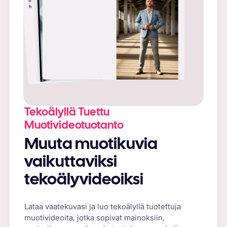
heiluttaen...
Lisäasetukset:
Tila:
Varmistetut asennot
Asento:
Pieni kulman muutos
Tekoälyllä Tuettu
Muotivideotuotanto
Muuta muotikuvia
vaikuttaviksi
tekoälyvideoiksi
Lataa vaatekuvasi ja luo tekoälyllä tuotettuja
muotivideoita, jotka sopivat mainoksiin,