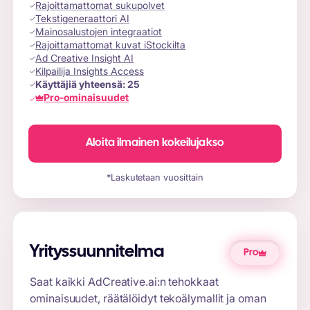
Rajoittamattomat sukupolvet
Tekstigeneraattori AI
Mainosalustojen integraatiot
Rajoittamattomat kuvat iStockilta
Ad Creative Insight AI
Kilpailija Insights Access
Käyttäjiä yhteensä:
25
Pro-ominaisuudet
Aloita ilmainen kokeilujakso
*Laskutetaan vuosittain
Yrityssuunnitelma
Pro
Saat kaikki AdCreative.ai:n tehokkaat
ominaisuudet, räätälöidyt tekoälymallit ja oman