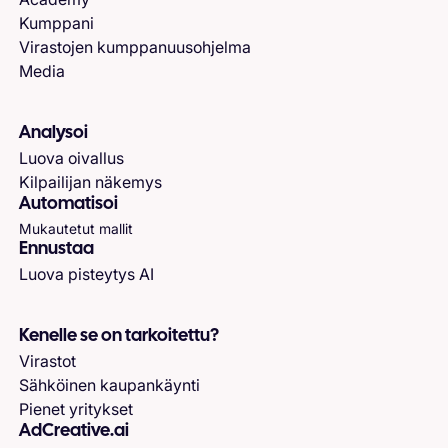
Kumppani
Virastojen kumppanuusohjelma
Media
Analysoi
Luova oivallus
Kilpailijan näkemys
Automatisoi
Mukautetut mallit
Ennustaa
Luova pisteytys AI
Kenelle se on tarkoitettu?
Virastot
Sähköinen kaupankäynti
Pienet yritykset
AdCreative.ai