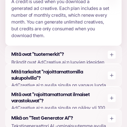
A credit is used when you download a
generated ad creative. Each plan includes a set
number of monthly credits, which renew every
month. You can generate unlimited creatives,
but credits are only consumed when you
download them.
Mitä ovat "tuotemerkit"?
Brändit ovat AdCreative.ai:n luovien ideoiden
perusta. Luomalla tuotemerkin voit ladata logon,
Mitä tarkoitat "rajoittamattomilla
tuotemerkin värit, tuotemerkin kuvaukset ja
sukupolvilla"?
yhdistää mainostilit. Näin
AdCreative.ai:n avulla sinulla on vapaus luoda
koneoppimismallimme voi räätälöidä luovia
niin monta luovaa kuvaa kuin haluat,
Mitä ovat "rajoittamattomat ilmaiset
malleja ja ennusteita brändisi mukaan, mikä
riippumatta siitä, oletko käyttänyt kaikki
varastokuvat"?
takaa korkealaatuisen tuotoksen.
lataamasi aineistot vai et. Käytät latauksiasi
AdCreative.ai:n avulla sinulla on pääsy yli 100
vain silloin, kun päätät ladata luodut
miljoonaan ilmaiseen varastokuvaan, joita voit
luomuksesi.
Mikä on "Text Generator AI"?
käyttää mainoskuvissasi. Nämä kuvat sisältyvät
Tekstigeneraattori AI -ominaisuutemme avulla