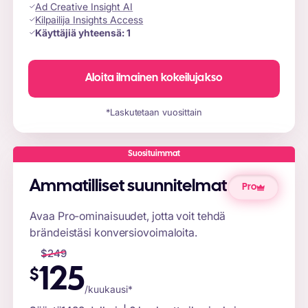
Ad Creative Insight AI
Kilpailija Insights Access
Käyttäjiä yhteensä:
1
Aloita ilmainen kokeilujakso
*Laskutetaan vuosittain
Suosituimmat
Ammatilliset suunnitelmat
Pro
Avaa Pro-ominaisuudet, jotta voit tehdä
brändeistäsi konversiovoimaloita.
$
249
125
$
/kuukausi*