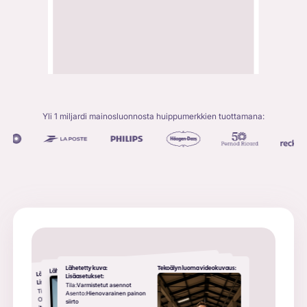
Yli 1 miljardi mainosluonnosta huippumerkkien tuottamana:
Lähetetty kuva:
Lähetetty kuva:
Lähetetty kuva:
Tekoälyn luoma videokuvaus:
Tekoälyn luoma videokuvaus:
Tekoälyn luoma videokuvaus:
Lisäasetukset:
Lisäasetukset:
Tila:
Varmistetut asennot
Tila:
Mukautetut kehotteet
Asento:
Hienovarainen painon
Ohje:
Nainen kävelee
siirto
itsevarmasti, hänen mekkoaan