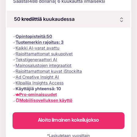
Säästä
1488 dollaria
| 6 kuukautta ilmaiseksi
50
krediittiä
kuukaudessa
Opintopisteitä
:
50
Tuotemerkin rajoitus:
3
Kaikki AI-varat avattu
Rajoittamattomat sukupolvet
Tekstigeneraattori AI
Mainosalustojen integraatiot
Rajoittamattomat kuvat iStockilta
Ad Creative Insight AI
Kilpailija Insights Access
Käyttäjiä yhteensä:
10
Pro-ominaisuudet
Mobiilisovelluksen käyttö
Aloita ilmainen kokeilujakso
*Laskutetaan vuosittain