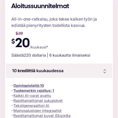
Aloitussuunnitelmat
All-in-one-ratkaisu, joka tekee kaiken työn ja
edistää pienyritysten todellista kasvua.
$
39
20
$
/kuukausi*
Säästä
220 dollaria
| 6 kuukautta ilmaiseksi
10
krediittiä
kuukaudessa
Opintopisteitä
:
10
Tuotemerkin rajoitus:
1
Kaikki AI-varat avattu
Rajoittamattomat sukupolvet
Tekstigeneraattori AI
Mainosalustojen integraatiot
Rajoittamattomat kuvat iStockilta